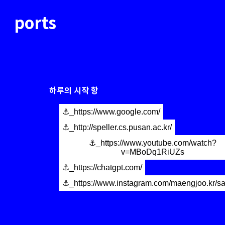
ports
하루의 시작 항
⚓_https://www.google.com/
⚓_http://speller.cs.pusan.ac.kr/
⚓_https://www.youtube.com/watch?
v=MBoDq1RiUZs
⚓_https://chatgpt.com/
⚓_https://www.instagram.com/maengjoo.kr/s